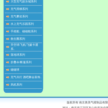
大型充气娱乐城系列
充气滑梯系列
充气攀岩系列
水上充气乐园系列
手摇船、碰碰船系列
救生圈系列
升空球/飞机/飞艇卡通
系..
落地球系列
折叠伞/帐篷系列
碰碰球
充气吊灯 酒吧舞会装饰..
风机系列
版权所有 南京奥美气模制品有
地址：南京市江宁区东山街道兴业路9号 电话：