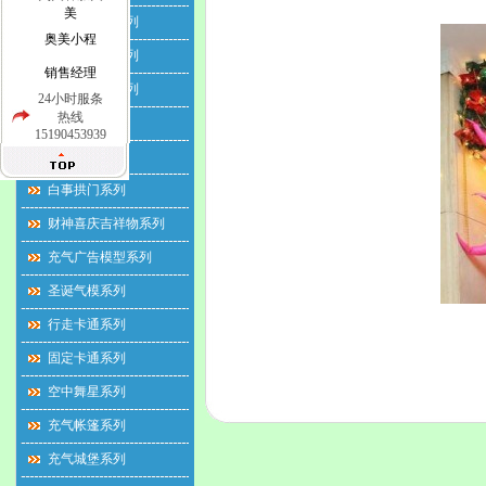
美
水上滚筒球系列
奥美小程
草地悠波球系列
销售经理
充气游泳池系列
24小时服条
热线
彩虹拱门系列
15190453939
充气立柱系列
白事拱门系列
财神喜庆吉祥物系列
充气广告模型系列
圣诞气模系列
行走卡通系列
固定卡通系列
空中舞星系列
充气帐篷系列
充气城堡系列