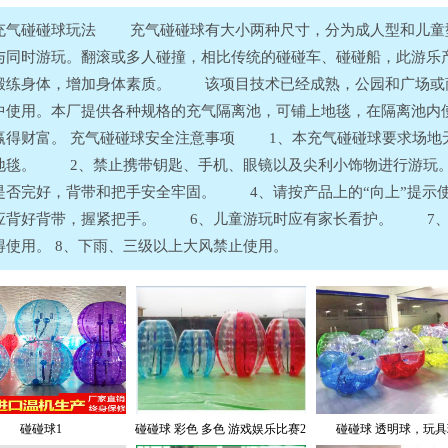
碰碰球玩法 充气碰碰球有大小两种尺寸，分为成人型和儿童型
与同时游玩。翻滚或多人碰撞，相比传统的碰碰车、碰碰船，此游乐
锻练身体，增加身体素质。 该项目技术已经成熟，公园和广场或
中使用。本厂提供各种规格的充气隔离池，可铺上地毯，在隔离池内使
赢得财富。 充气碰碰球安全注意事项 1、本充气碰碰球要求场地
地毯。 2、禁止携带钥匙、手机、眼镜以及尖利小饰物进行游玩
是否完好，背带和把手安全牢固。 4、请按产品上的“向上”提示
应背好背带，握紧把手。 6、儿童游玩时应有家长看护。 7、
得使用。 8、下雨、三级以上大风禁止使用。
碰碰球1
碰碰球 彩色 多色 游戏娱乐比赛2
碰碰球 透明球，玩具