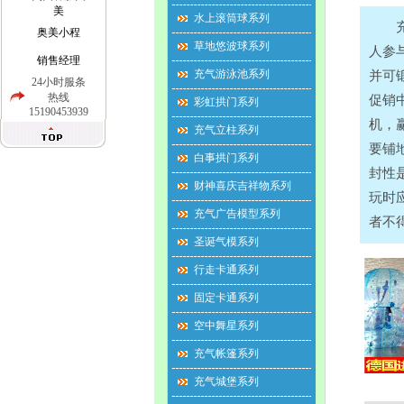
美
水上滚筒球系列
充气
奥美小程
草地悠波球系列
人参
销售经理
充气游泳池系列
并可
24小时服条
热线
促销
彩虹拱门系列
15190453939
机，
充气立柱系列
要铺
白事拱门系列
封性
财神喜庆吉祥物系列
玩时
充气广告模型系列
者不
圣诞气模系列
行走卡通系列
固定卡通系列
空中舞星系列
充气帐篷系列
充气城堡系列