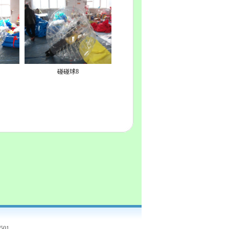
碰碰球8
司
501