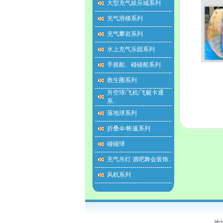
大型充气娱乐城系列
充气滑梯系列
充气攀岩系列
水上充气乐园系列
手摇船、碰碰船系列
救生圈系列
升空球/飞机/飞艇卡通
系..
落地球系列
折叠伞/帐篷系列
碰碰球
充气吊灯 酒吧舞会装饰..
风机系列
地址