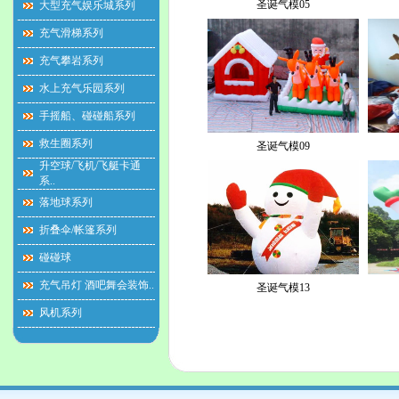
圣诞气模05
大型充气娱乐城系列
充气滑梯系列
充气攀岩系列
水上充气乐园系列
手摇船、碰碰船系列
救生圈系列
圣诞气模09
升空球/飞机/飞艇卡通
系..
落地球系列
折叠伞/帐篷系列
碰碰球
充气吊灯 酒吧舞会装饰..
圣诞气模13
风机系列