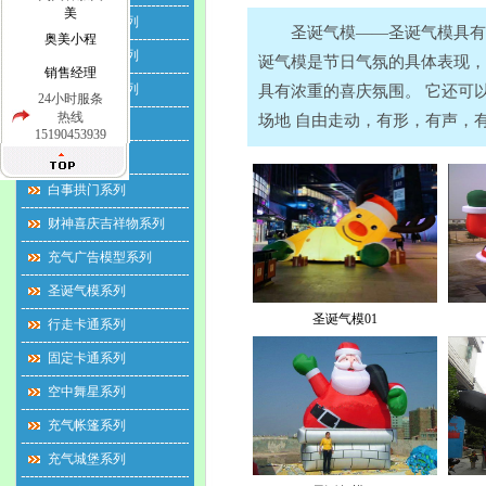
美
水上滚筒球系列
圣诞气模——圣诞气模具有造
奥美小程
草地悠波球系列
诞气模是节日气氛的具体表现，
销售经理
充气游泳池系列
具有浓重的喜庆氛围。 它还可
24小时服条
热线
场地 自由走动，有形，有声，
彩虹拱门系列
15190453939
充气立柱系列
白事拱门系列
财神喜庆吉祥物系列
充气广告模型系列
圣诞气模系列
圣诞气模01
行走卡通系列
固定卡通系列
空中舞星系列
充气帐篷系列
充气城堡系列